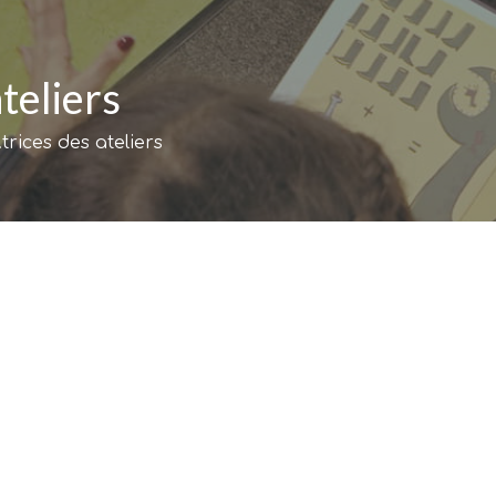
teliers
rices des ateliers